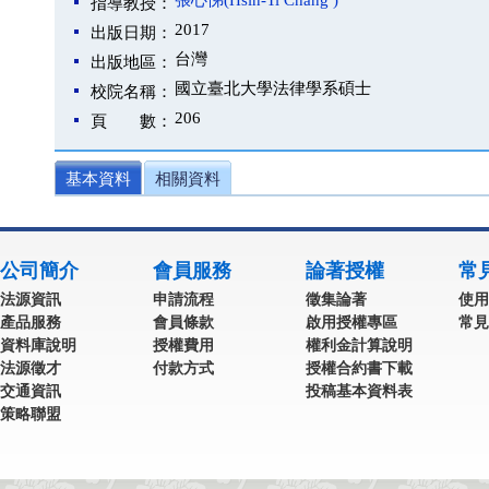
張心悌(Hsin-Ti Chang )
指導教授：
2017
出版日期：
台灣
出版地區：
國立臺北大學法律學系碩士
校院名稱：
206
頁 數：
基本資料
相關資料
公司簡介
會員服務
論著授權
常
法源資訊
申請流程
徵集論著
使用
產品服務
會員條款
啟用授權專區
常見
資料庫說明
授權費用
權利金計算說明
法源徵才
付款方式
授權合約書下載
交通資訊
投稿基本資料表
策略聯盟