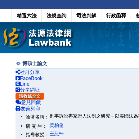
精選六法
法規查詢
司法判解
行政函釋
博碩士論文
社群分享
FaceBook
Line
分享網址
請收錄全文
意見回饋
友善列印
刑事訴訟專家證人法制之研究－以美國法為
論著名稱：
黃柏倫
研 究 生：
王紀軒
指導教授：