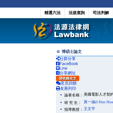
精選六法
法規查詢
司法判解
博碩士論文
社群分享
FaceBook
Line
分享網址
請收錄全文
意見回饋
友善列印
美國電影人才契約之研究(Th
論著名稱：
黃一涵(I-Han Hua
研 究 生：
王文宇
指導教授：