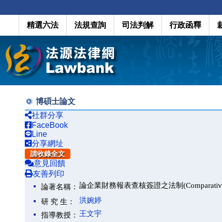
精選六法
法規查詢
司法判解
行政函釋
博碩士論文
社群分享
FaceBook
Line
分享網址
請收錄全文
意見回饋
友善列印
論企業財務報表查核簽證之法制(Comparative Study
論著名稱：
洪婉婷
研 究 生：
王文宇
指導教授：