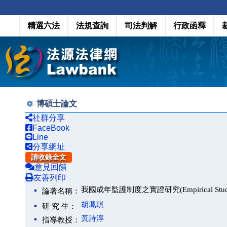
精選六法
法規查詢
司法判解
行政函釋
博碩士論文
社群分享
FaceBook
Line
分享網址
請收錄全文
意見回饋
友善列印
我國成年監護制度之實證研究(Empirical Study of A
論著名稱：
胡珮琪
研 究 生：
黃詩淳
指導教授：