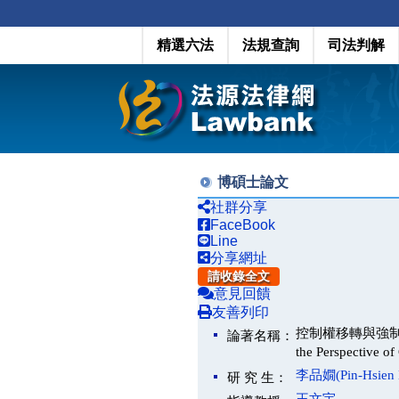
精選六法
法規查詢
司法判解
博碩士論文
社群分享
FaceBook
Line
分享網址
請收錄全文
意見回饋
友善列印
控制權移轉與強制公開收購
論著名稱：
the Perspective o
李品嫺(Pin-Hsien 
研 究 生：