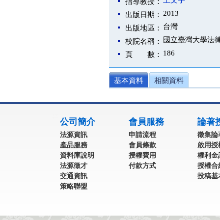
王文宇
指導教授：
2013
出版日期：
台灣
出版地區：
國立臺灣大學法
校院名稱：
186
頁 數：
基本資料
相關資料
:::
公司簡介
會員服務
論著
法源資訊
申請流程
徵集論
產品服務
會員條款
啟用授
資料庫說明
授權費用
權利金
法源徵才
付款方式
授權合
交通資訊
投稿基
策略聯盟