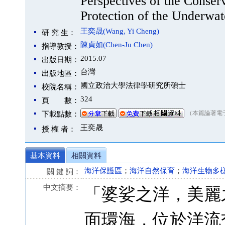
Perspectives of the Conser
Protection of the Underwat
王奕晟(Wang, Yi Cheng)
研 究 生：
陳貞如(Chen-Ju Chen)
指導教授：
2015.07
出版日期：
台灣
出版地區：
國立政治大學法律學研究所碩士
校院名稱：
324
頁 數：
（本篇論著電
下載點數：
王奕晟
授 權 者：
基本資料
相關資料
海洋保護區
；
海洋自然保育
；
海洋生物多
關 鍵 詞：
中文摘要：
「婆娑之洋，美麗之島
面環海，位於洋流