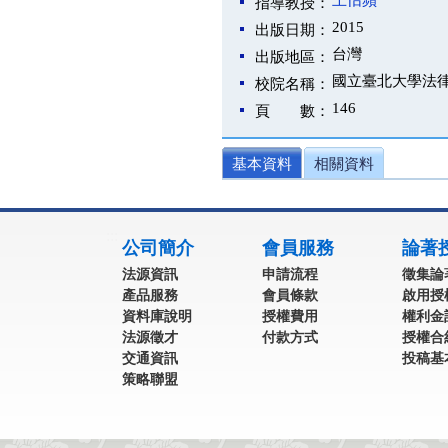
王怡蘋
指導教授：
2015
出版日期：
台灣
出版地區：
國立臺北大學法
校院名稱：
146
頁 數：
基本資料
相關資料
:::
公司簡介
會員服務
論著
法源資訊
申請流程
徵集論
產品服務
會員條款
啟用授
資料庫說明
授權費用
權利金
法源徵才
付款方式
授權合
交通資訊
投稿基
策略聯盟