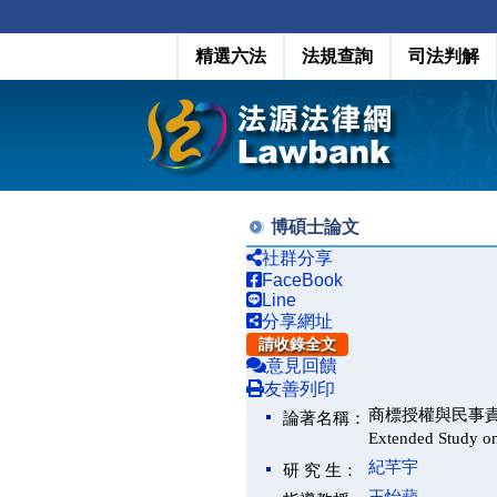
精選六法
法規查詢
司法判解
博碩士論文
社群分享
FaceBook
Line
分享網址
請收錄全文
意見回饋
友善列印
商標授權與民事責任法之研
論著名稱：
Extended Study on 
紀芊宇
研 究 生：