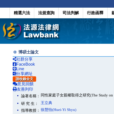
精選六法
法規查詢
司法判解
行政函釋
博碩士論文
社群分享
FaceBook
Line
分享網址
請收錄全文
意見回饋
友善列印
同性家庭子女親權取得之研究(The Study on Parenta
論著名稱：
王立典
研 究 生：
徐慧怡(Huei-Yi Shyu)
指導教授：