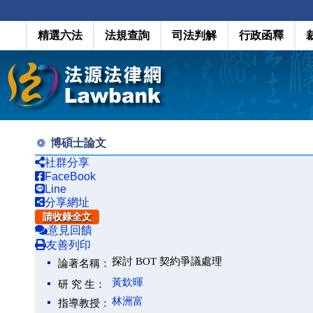
精選六法
法規查詢
司法判解
行政函釋
博碩士論文
社群分享
FaceBook
Line
分享網址
請收錄全文
意見回饋
友善列印
探討 BOT 契約爭議處理
論著名稱：
黃欽暉
研 究 生：
林洲富
指導教授：