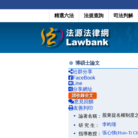
精選六法
法規查詢
司法判解
博碩士論文
社群分享
FaceBook
Line
分享網址
請收錄全文
意見回饋
友善列印
股東提名權制度
論著名稱：
李昀瑾
研 究 生：
張心悌(Hsin-Ti Ch
指導教授：