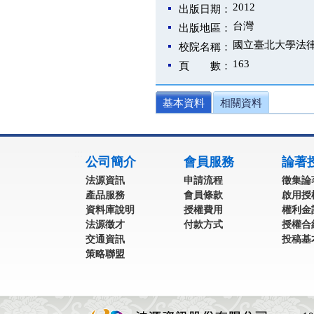
2012
出版日期：
台灣
出版地區：
國立臺北大學法
校院名稱：
163
頁 數：
基本資料
相關資料
:::
公司簡介
會員服務
論著
法源資訊
申請流程
徵集論
產品服務
會員條款
啟用授
資料庫說明
授權費用
權利金
法源徵才
付款方式
授權合
交通資訊
投稿基
策略聯盟