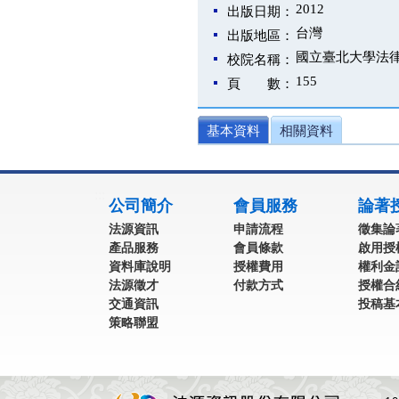
2012
出版日期：
台灣
出版地區：
國立臺北大學法
校院名稱：
155
頁 數：
基本資料
相關資料
:::
公司簡介
會員服務
論著
法源資訊
申請流程
徵集論
產品服務
會員條款
啟用授
資料庫說明
授權費用
權利金
法源徵才
付款方式
授權合
交通資訊
投稿基
策略聯盟