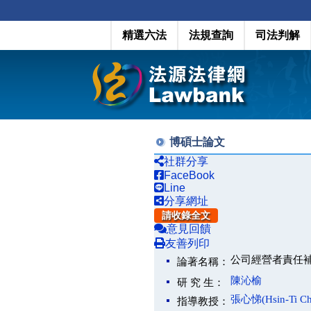
精選六法
法規查詢
司法判解
博碩士論文
社群分享
FaceBook
Line
分享網址
請收錄全文
意見回饋
友善列印
公司經營者責任
論著名稱：
陳沁榆
研 究 生：
張心悌(Hsin-Ti Ch
指導教授：