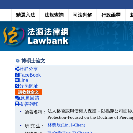
精選六法
法規查詢
司法判解
行政函釋
博碩士論文
社群分享
FaceBook
Line
分享網址
請收錄全文
意見回饋
友善列印
法人格否認與債權人保護－以揭穿公司面紗原則為中心(Disreg
論著名稱：
Protection-Focused on the Doctrine of Piercin
林奕辰(Lin, I-Chen)
研 究 生：