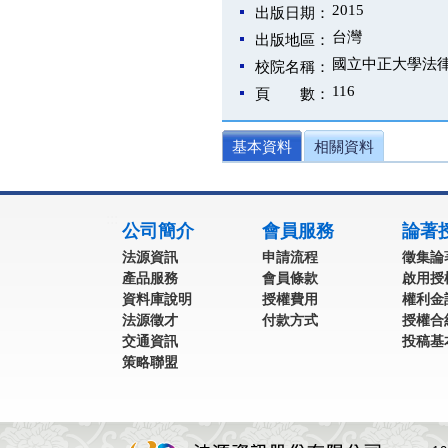
2015
出版日期：
台灣
出版地區：
國立中正大學法
校院名稱：
116
頁 數：
基本資料
相關資料
:::
公司簡介
會員服務
論著
法源資訊
申請流程
徵集論
產品服務
會員條款
啟用授
資料庫說明
授權費用
權利金
法源徵才
付款方式
授權合
交通資訊
投稿基
策略聯盟