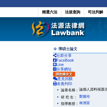
精選六法
法規查詢
司法判解
博碩士論文
社群分享
FaceBook
Line
分享網址
請收錄全文
意見回饋
友善列印
論個人資料保護
論著名稱：
鄭雅玲
研 究 生：
林洲富
指導教授：