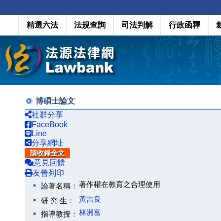
精選六法
法規查詢
司法判解
行政函釋
博碩士論文
社群分享
FaceBook
Line
分享網址
請收錄全文
意見回饋
友善列印
著作權在教育之合理使用
論著名稱：
黃吉良
研 究 生：
林洲富
指導教授：