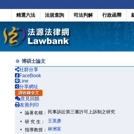
精選六法
法規查詢
司法判解
行政函釋
博碩士論文
社群分享
FaceBook
Line
分享網址
請收錄全文
意見回饋
友善列印
民事訴訟第三審許可上訴制之研究
論著名稱：
王英彥
研 究 生：
林洲富
指導教授：