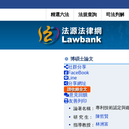
精選六法
法規查詢
司法判解
博碩士論文
社群分享
FaceBook
Line
分享網址
請收錄全文
意見回饋
友善列印
專利技術認定與
論著名稱：
陳哲賢
研 究 生：
林洲富
指導教授：