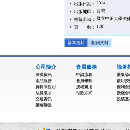
2014
出版日期：
台灣
出版地區：
國立中正大學法
校院名稱：
120
頁 數：
基本資料
相關資料
:::
公司簡介
會員服務
論著
法源資訊
申請流程
徵集論
產品服務
會員條款
啟用授
資料庫說明
授權費用
權利金
法源徵才
付款方式
授權合
交通資訊
投稿基
策略聯盟