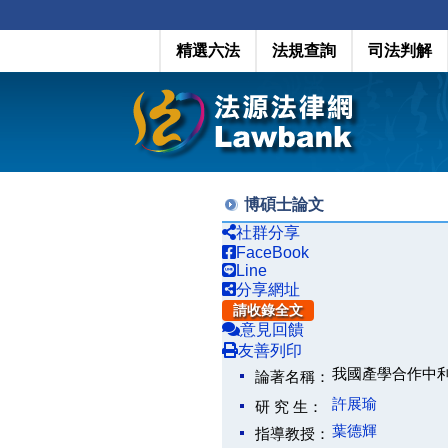
精選六法
法規查詢
司法判解
博碩士論文
社群分享
FaceBook
Line
分享網址
請收錄全文
意見回饋
友善列印
我國產學合作中
論著名稱：
許展瑜
研 究 生：
葉德輝
指導教授：