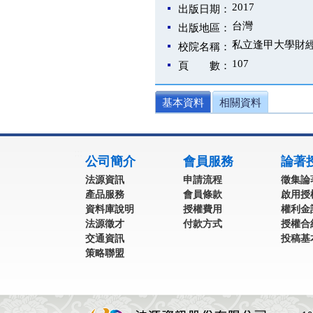
2017
出版日期：
台灣
出版地區：
私立逢甲大學財
校院名稱：
107
頁 數：
基本資料
相關資料
:::
公司簡介
會員服務
論著
法源資訊
申請流程
徵集論
產品服務
會員條款
啟用授
資料庫說明
授權費用
權利金
法源徵才
付款方式
授權合
交通資訊
投稿基
策略聯盟