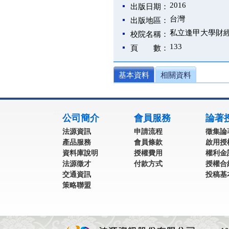
2016
出版日期：
台灣
出版地區：
私立逢甲大學財
校院名稱：
133
頁 數：
基本資料
相關資料
:::
公司簡介
會員服務
論著
法源資訊
申請流程
徵集論
產品服務
會員條款
啟用授
資料庫說明
授權費用
權利金
法源徵才
付款方式
授權合
交通資訊
投稿基
策略聯盟