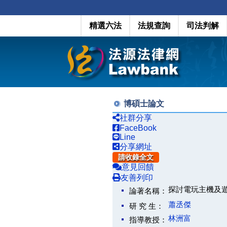
精選六法
法規查詢
司法判解
博碩士論文
社群分享
FaceBook
Line
分享網址
請收錄全文
意見回饋
友善列印
探討電玩主機及
論著名稱：
蕭丞傑
研 究 生：
林洲富
指導教授：