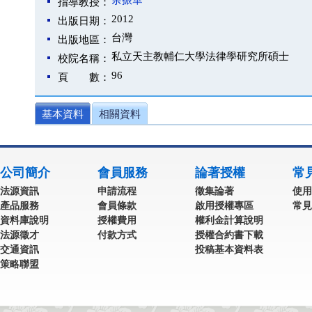
余振華
指導教授：
2012
出版日期：
台灣
出版地區：
私立天主教輔仁大學法律學研究所碩士
校院名稱：
96
頁 數：
基本資料
相關資料
公司簡介
會員服務
論著授權
常
法源資訊
申請流程
徵集論著
使用
產品服務
會員條款
啟用授權專區
常見
資料庫說明
授權費用
權利金計算說明
法源徵才
付款方式
授權合約書下載
交通資訊
投稿基本資料表
策略聯盟