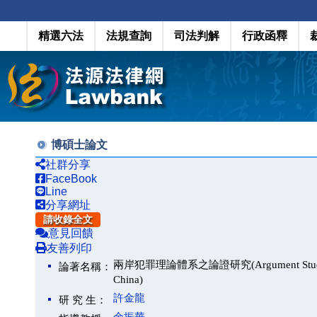
精選六法
法規查詢
司法判解
行政函釋
博碩士論文
社群分享
FaceBook
Line
分享網址
請收錄全文
意見回饋
友善列印
兩岸犯罪理論體系之論證研究(Argument Study Of Cr
論著名稱：
China)
許金龍
研 究 生：