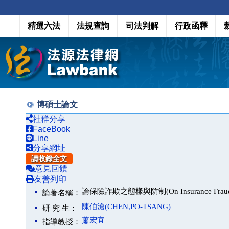
精選六法
法規查詢
司法判解
行政函釋
博碩士論文
社群分享
FaceBook
Line
分享網址
請收錄全文
意見回饋
友善列印
論保險詐欺之態樣與防制(On Insurance Fraud and
論著名稱：
陳伯滄(CHEN,PO-TSANG)
研 究 生：
蕭宏宜
指導教授：