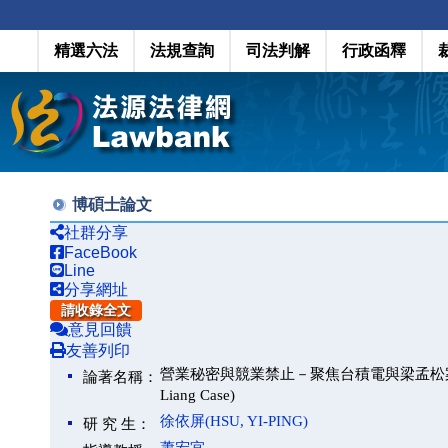
精選六法
法規查詢
司法判解
行政函釋
博碩士論文
社群分享
FaceBook
Line
分享網址
請收錄全文
意見回饋
友善列印
營業秘密與競業禁止－聚焦台積電與梁孟松案(Trade Secr
論著名稱：
Liang Case)
徐依屏(HSU, YI-PING)
研 究 生：