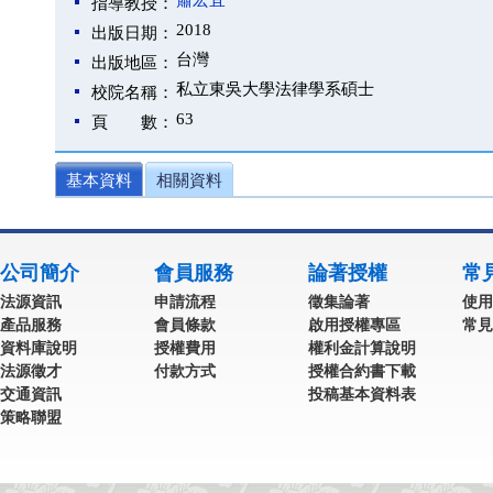
蕭宏宜
指導教授：
2018
出版日期：
台灣
出版地區：
私立東吳大學法律學系碩士
校院名稱：
63
頁 數：
基本資料
相關資料
公司簡介
會員服務
論著授權
常
法源資訊
申請流程
徵集論著
使用
產品服務
會員條款
啟用授權專區
常見
資料庫說明
授權費用
權利金計算說明
法源徵才
付款方式
授權合約書下載
交通資訊
投稿基本資料表
策略聯盟