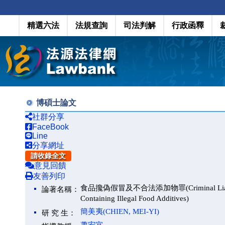
精選六法
法規查詢
司法判解
行政函釋
博碩士論文
社群分享
FaceBook
Line
分享網址
請收錄全文
意見回饋
友善列印
食品攙偽假冒及不合法添加物罪(Criminal Liability of 
論著名稱：
Containing Illegal Food Additives)
簡美夷(CHIEN, MEI-YI)
研 究 生：