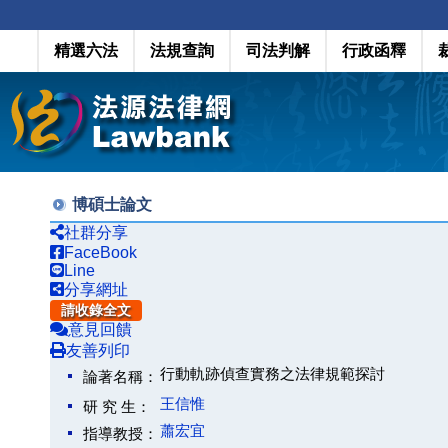
精選六法
法規查詢
司法判解
行政函釋
博碩士論文
社群分享
FaceBook
Line
分享網址
請收錄全文
意見回饋
友善列印
行動軌跡偵查實務之法律規範探討
論著名稱：
王信惟
研 究 生：
蕭宏宜
指導教授：