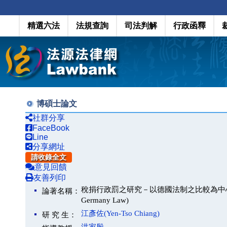
精選六法
法規查詢
司法判解
行政函釋
博碩士論文
社群分享
FaceBook
Line
分享網址
請收錄全文
意見回饋
友善列印
稅捐行政罰之研究－以德國法制之比較為中心(A Study on T
論著名稱：
Germany Law)
江彥佐(Yen-Tso Chiang)
研 究 生：