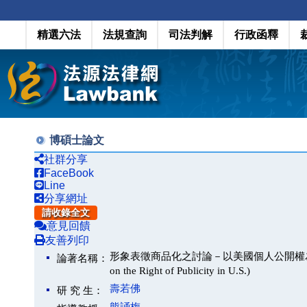
精選六法
法規查詢
司法判解
行政函釋
博碩士論文
社群分享
FaceBook
Line
分享網址
請收錄全文
意見回饋
友善列印
形象表徵商品化之討論－以美國個人公開權為主(A Compara
論著名稱：
on the Right of Publicity in U.S.)
壽若佛
研 究 生：