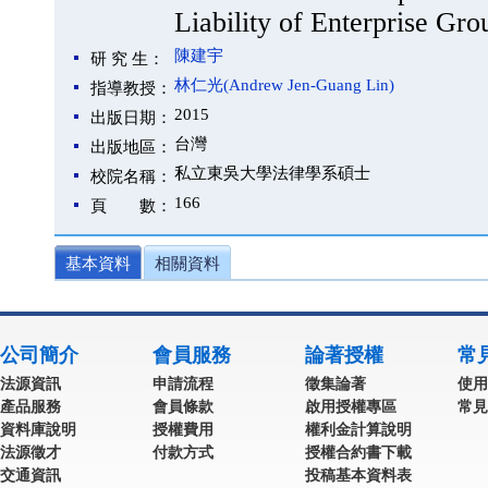
Liability of Enterprise Gro
陳建宇
研 究 生：
林仁光(Andrew Jen-Guang Lin)
指導教授：
2015
出版日期：
台灣
出版地區：
私立東吳大學法律學系碩士
校院名稱：
166
頁 數：
基本資料
相關資料
公司簡介
會員服務
論著授權
常
法源資訊
申請流程
徵集論著
使用
產品服務
會員條款
啟用授權專區
常見
資料庫說明
授權費用
權利金計算說明
法源徵才
付款方式
授權合約書下載
交通資訊
投稿基本資料表