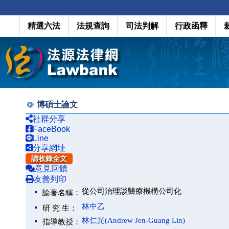
精選六法
法規查詢
司法判解
行政函釋
博碩士論文
社群分享
FaceBook
Line
分享網址
請收錄全文
意見回饋
友善列印
從公司治理談醫療機構公司化
論著名稱：
林中乙
研 究 生：
林仁光(Andrew Jen-Guang Lin)
指導教授：