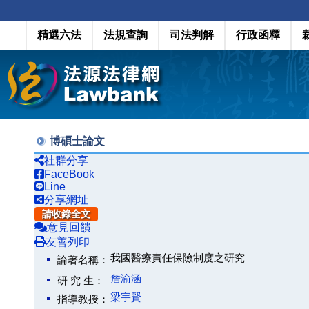
精選六法
法規查詢
司法判解
行政函釋
博碩士論文
社群分享
FaceBook
Line
分享網址
請收錄全文
意見回饋
友善列印
我國醫療責任保險制度之研究
論著名稱：
詹渝涵
研 究 生：
梁宇賢
指導教授：