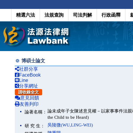
精選六法
法規查詢
司法判解
行政函釋
博碩士論文
社群分享
FaceBook
Line
分享網址
請收錄全文
意見回饋
友善列印
論未成年子女陳述意見權－以家事事件法親權酌定事件為中心(C
論著名稱：
the Child to be Heard)
吳陵微(WU,LING-WEI)
研 究 生：