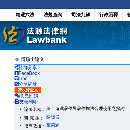
精選六法
法規查詢
司法判解
行政函釋
博碩士論文
社群分享
FaceBook
Line
分享網址
請收錄全文
意見回饋
友善列印
線上遊戲著作與著作權法合理使用之探討
論著名稱：
歐陽儀
研 究 生：
葉德輝
指導教授：