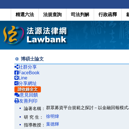
精選六法
法規查詢
司法判解
行政函釋
博碩士論文
社群分享
FaceBook
Line
分享網址
請收錄全文
意見回饋
友善列印
群眾募資平台規範之探討－以金融回報模式
論著名稱：
徐明煒
研 究 生：
葉德輝
指導教授：