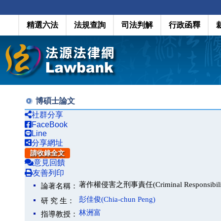
精選六法
法規查詢
司法判解
行政函釋
博碩士論文
社群分享
FaceBook
Line
分享網址
請收錄全文
意見回饋
友善列印
著作權侵害之刑事責任(Criminal Responsibility fo
論著名稱：
彭佳俊(Chia-chun Peng)
研 究 生：
林洲富
指導教授：