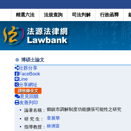
精選六法
法規查詢
司法判解
行政函釋
博碩士論文
社群分享
FaceBook
Line
分享網址
請收錄全文
意見回饋
友善列印
鄉鎮市調解制度功能擴張可能性之研究
論著名稱：
章展華
研 究 生：
林洲富
指導教授：