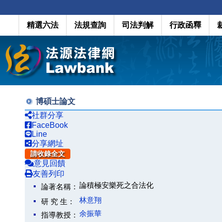
精選六法
法規查詢
司法判解
行政函釋
博碩士論文
社群分享
FaceBook
Line
分享網址
請收錄全文
意見回饋
友善列印
論積極安樂死之合法化
論著名稱：
林意翔
研 究 生：
余振華
指導教授：