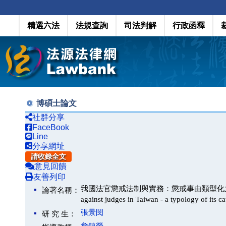
精選六法
法規查詢
司法判解
行政函釋
博碩士論文
社群分享
FaceBook
Line
分享網址
請收錄全文
意見回饋
友善列印
我國法官懲戒法制與實務：懲戒事由類型化之嘗試(The legal 
論著名稱：
against judges in Taiwan - a typology of its c
張景閔
研 究 生：