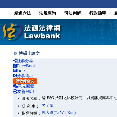
精選六法
法規查詢
司法判解
行政函釋
博碩士論文
社群分享
FaceBook
Line
分享網址
請收錄全文
意見回饋
友善列印
論 ESG 法制之比較研究－以資訊揭露為中
論著名稱：
吳芊葇
研 究 生：
郭大維(Ta-Wei Kuo)
指導教授：