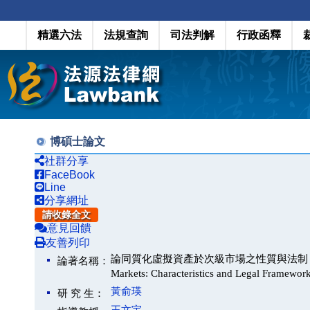
精選六法
法規查詢
司法判解
行政函釋
博碩士論文
社群分享
FaceBook
Line
分享網址
請收錄全文
意見回饋
友善列印
論同質化虛擬資產於次級市場之性質與法制－以美國法為中心(
論著名稱：
Markets: Characteristics and Legal Framework
黃俞瑛
研 究 生：