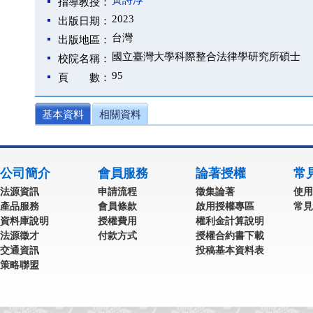
黃詩淳
指導教授：
2023
出版日期：
台灣
出版地區：
國立臺灣大學科際整合法律學研究所碩士
校院名稱：
95
頁 數：
基本資料
相關資料
公司簡介
會員服務
論著授權
常
法源資訊
申請流程
徵集論著
使用
產品服務
會員條款
啟用授權專區
常見
資料庫說明
授權費用
權利金計算說明
法源徵才
付款方式
授權合約書下載
交通資訊
投稿基本資料表
策略聯盟