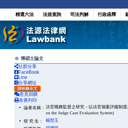
精選六法
法規查詢
司法判解
行政函釋
博碩士論文
社群分享
FaceBook
Line
分享網址
請收錄全文
意見回饋
友善列印
法官職務監督之研究－以法官個案評鑑制度為中心(A Study o
論著名稱：
on the Judge Case Evaluation System)
楊想玉
研 究 生：