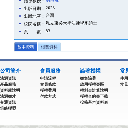
胡博硯
指導教授：
2023
出版日期：
台灣
出版地區：
私立東吳大學法律學系碩士
校院名稱：
83
頁 數：
基本資料
相關資料
公司簡介
會員服務
論著授權
常
法源資訊
申請流程
徵集論著
使用
產品服務
會員條款
啟用授權專區
常見
資料庫說明
授權費用
權利金計算說明
法源徵才
付款方式
授權合約書下載
交通資訊
投稿基本資料表
策略聯盟