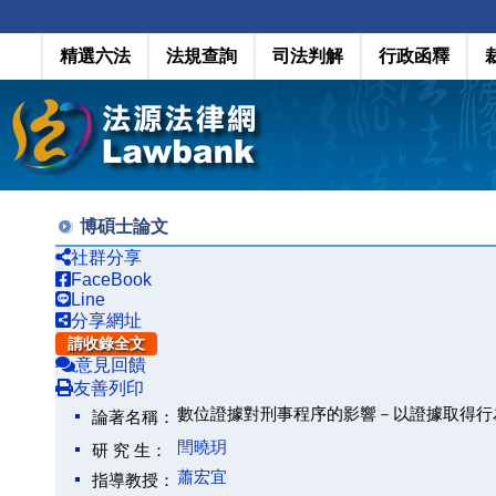
精選六法
法規查詢
司法判解
行政函釋
博碩士論文
社群分享
FaceBook
Line
分享網址
請收錄全文
意見回饋
友善列印
數位證據對刑事程序的影響－以證據取得行
論著名稱：
閆曉玥
研 究 生：
蕭宏宜
指導教授：