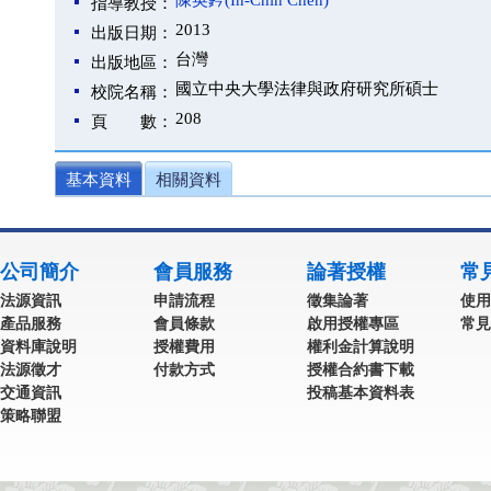
陳英鈐(In-Chin Chen)
指導教授：
2013
出版日期：
台灣
出版地區：
國立中央大學法律與政府研究所碩士
校院名稱：
208
頁 數：
基本資料
相關資料
公司簡介
會員服務
論著授權
常
法源資訊
申請流程
徵集論著
使用
產品服務
會員條款
啟用授權專區
常見
資料庫說明
授權費用
權利金計算說明
法源徵才
付款方式
授權合約書下載
交通資訊
投稿基本資料表
策略聯盟