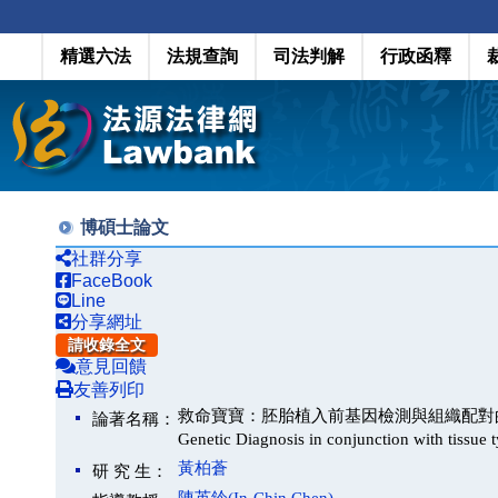
精選六法
法規查詢
司法判解
行政函釋
博碩士論文
社群分享
FaceBook
Line
分享網址
請收錄全文
意見回饋
友善列印
救命寶寶：胚胎植入前基因檢測與組織配對的管制(Savior Si
論著名稱：
Genetic Diagnosis in conjunction with tissue 
黃柏蒼
研 究 生：