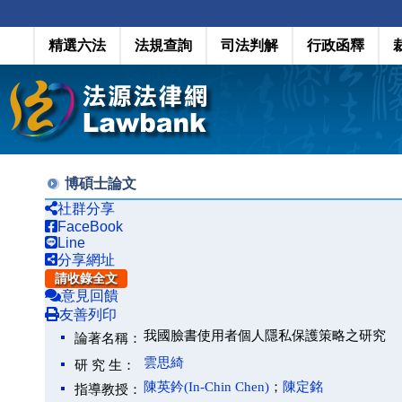
精選六法
法規查詢
司法判解
行政函釋
博碩士論文
社群分享
FaceBook
Line
分享網址
請收錄全文
意見回饋
友善列印
我國臉書使用者個人隱私保護策略之研究
論著名稱：
雲思綺
研 究 生：
陳英鈐(In-Chin Chen)
；
陳定銘
指導教授：