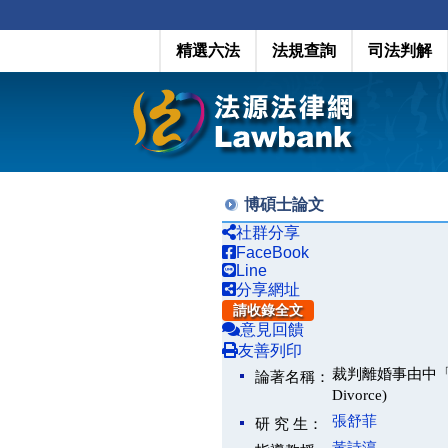
精選六法
法規查詢
司法判解
博碩士論文
社群分享
FaceBook
Line
分享網址
請收錄全文
意見回饋
友善列印
裁判離婚事由中「惡意遺棄」
論著名稱：
Divorce)
張舒菲
研 究 生：