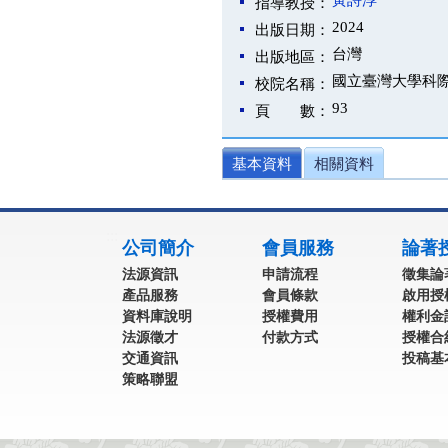
黃詩淳
指導教授：
2024
出版日期：
台灣
出版地區：
國立臺灣大學科
校院名稱：
93
頁 數：
基本資料
相關資料
:::
公司簡介
會員服務
論著
法源資訊
申請流程
徵集論
產品服務
會員條款
啟用授
資料庫說明
授權費用
權利金
法源徵才
付款方式
授權合
交通資訊
投稿基
策略聯盟