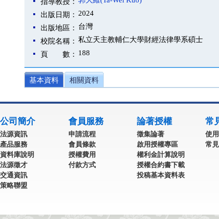
郭大維(Ta-Wei Kuo)
指導教授：
2024
出版日期：
台灣
出版地區：
私立天主教輔仁大學財經法律學系碩士
校院名稱：
188
頁 數：
基本資料
相關資料
公司簡介
會員服務
論著授權
常
法源資訊
申請流程
徵集論著
使用
產品服務
會員條款
啟用授權專區
常見
資料庫說明
授權費用
權利金計算說明
法源徵才
付款方式
授權合約書下載
交通資訊
投稿基本資料表
策略聯盟