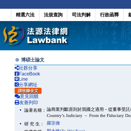
精選六法
法規查詢
司法判解
行政函釋
博碩士論文
社群分享
FaceBook
Line
分享網址
請收錄全文
意見回饋
友善列印
論商業判斷原則於我國之適用－從董事受託義務出發(The App
論著名稱：
Country’s Judiciary － From the Fiduciary Dut
羅宗偉
研 究 生：