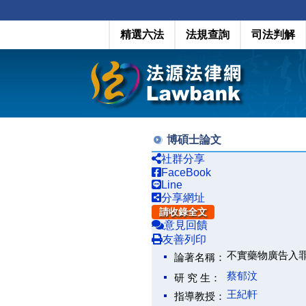
精選六法
法規查詢
司法判解
博碩士論文
社群分享
FaceBook
Line
分享網址
請收錄全文
意見回饋
友善列印
不實藥物廣告入罪化之研究(
論著名稱：
蔡郁汶
研 究 生：
王紀軒
指導教授：