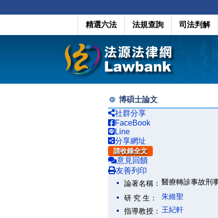
精選六法
法規查詢
司法判解
博碩士論文
社群分享
FaceBook
Line
分享網址
請收錄全文
意見回饋
友善列印
醫療轉診事故刑事責任之研究(
論著名稱：
朱維聖
研 究 生：
王紀軒
指導教授：