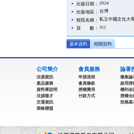
2024
出版日期：
台灣
出版地區：
私立中國文化大
校院名稱：
311
頁 數：
基本資料
相關資料
:::
公司簡介
會員服務
論著
法源資訊
申請流程
徵集論
產品服務
會員條款
啟用授
資料庫說明
授權費用
權利金
法源徵才
付款方式
授權合
交通資訊
投稿基
策略聯盟