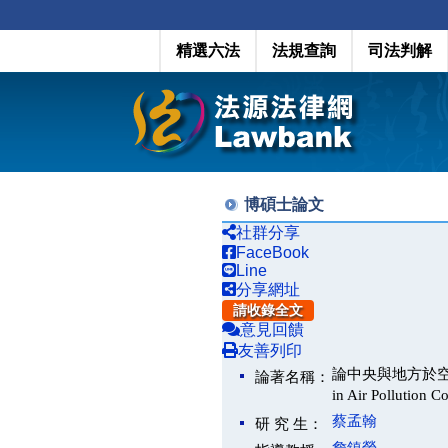
精選六法
法規查詢
司法判解
博碩士論文
社群分享
FaceBook
Line
分享網址
請收錄全文
意見回饋
友善列印
論中央與地方於空氣污染防制
論著名稱：
in Air Pollution Co
蔡孟翰
研 究 生：