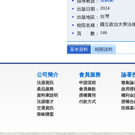
詹鎮榮
指導教授：
2024
出版日期：
台灣
出版地區：
國立政治大學法
校院名稱：
146
頁 數：
基本資料
相關資料
:::
公司簡介
會員服務
論著
法源資訊
申請流程
徵集論
產品服務
會員條款
啟用授
資料庫說明
授權費用
權利金
法源徵才
付款方式
授權合
交通資訊
投稿基
策略聯盟