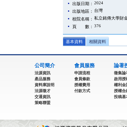
2024
出版日期：
台灣
出版地區：
私立銘傳大學財
校院名稱：
376
頁 數：
基本資料
相關資料
:::
公司簡介
會員服務
論著
法源資訊
申請流程
徵集論
產品服務
會員條款
啟用授
資料庫說明
授權費用
權利金
法源徵才
付款方式
授權合
交通資訊
投稿基
策略聯盟