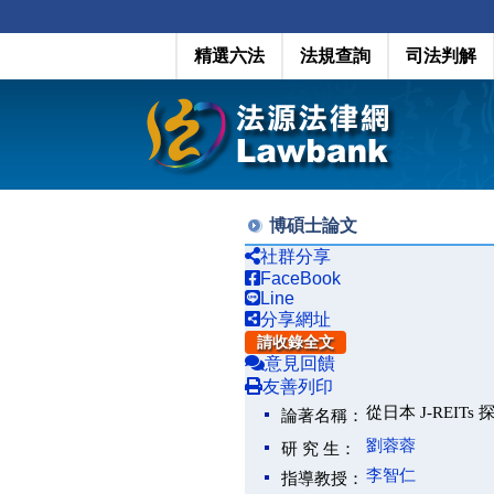
精選六法
法規查詢
司法判解
博碩士論文
社群分享
FaceBook
Line
分享網址
請收錄全文
意見回饋
友善列印
從日本 J-REI
論著名稱：
劉蓉蓉
研 究 生：
李智仁
指導教授：